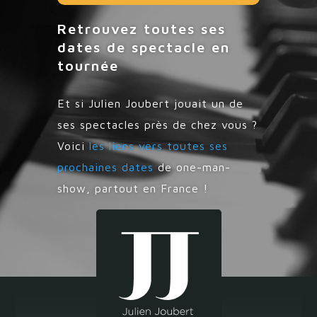
Retrouvez toutes ses
dates de spectacle en
tournée
Et si Julien Joubert jouait un de
ses spectacles près de chez vous ?
Voici
les liens vers toutes ses
prochaines dates
de one-man-
show, partout en France !