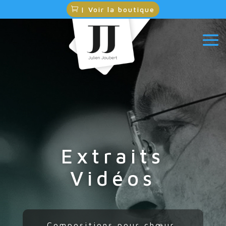
| Voir la boutique
Extraits
Vidéos
Compositions pour ch
œ
ur,