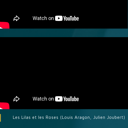
Les Lilas et les Roses (Louis Aragon, Julien Joubert)