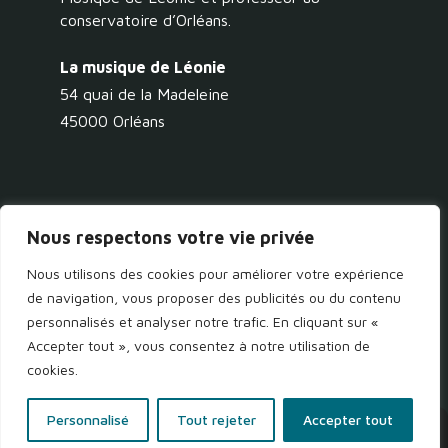
conservatoire d’Orléans.
La musique de Léonie
54 quai de la Madeleine
45000 Orléans
Nous respectons votre vie privée
Nous utilisons des cookies pour améliorer votre expérience
|CONTACT
de navigation, vous proposer des publicités ou du contenu
personnalisés et analyser notre trafic. En cliquant sur «
Accepter tout », vous consentez à notre utilisation de
|06 40 91 02 46
cookies.
Personnalisé
Tout rejeter
Accepter tout
Politique de confidentialité
|
Mentions légales
| Une réalisation
AltaisWeb